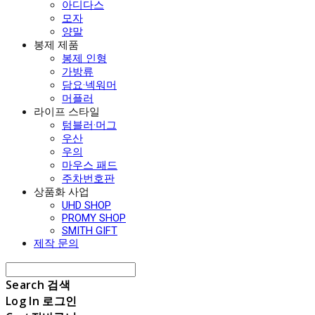
아디다스
모자
양말
봉제 제품
봉제 인형
가방류
담요·넥워머
머플러
라이프 스타일
텀블러·머그
우산
우의
마우스 패드
주차번호판
상품화 사업
UHD SHOP
PROMY SHOP
SMITH GIFT
제작 문의
Search
검색
Log In
로그인