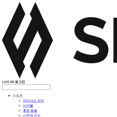
LOG IN
로그인
스포츠
아디다스 저지
사인볼
훈련 용품
시즌권 카드