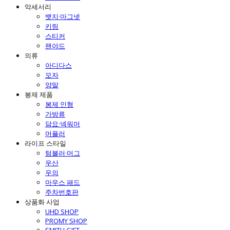
악세서리
뱃지·마그넷
키링
스티커
랜야드
의류
아디다스
모자
양말
봉제 제품
봉제 인형
가방류
담요·넥워머
머플러
라이프 스타일
텀블러·머그
우산
우의
마우스 패드
주차번호판
상품화 사업
UHD SHOP
PROMY SHOP