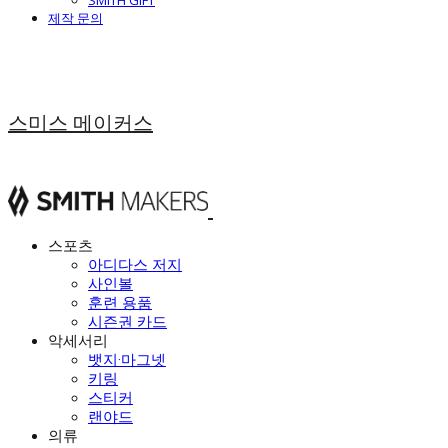
SMITH GIFT
제작 문의
스미스 메이커스
스포츠
아디다스 저지
사인볼
훈련 용품
시즌권 카드
악세서리
뱃지·마그넷
키링
스티커
랜야드
의류