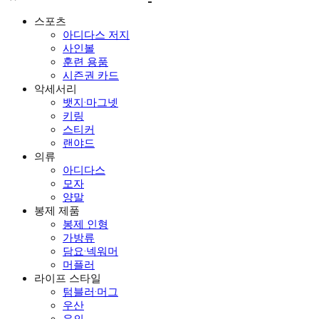
스포츠
아디다스 저지
사인볼
훈련 용품
시즌권 카드
악세서리
뱃지·마그넷
키링
스티커
랜야드
의류
아디다스
모자
양말
봉제 제품
봉제 인형
가방류
담요·넥워머
머플러
라이프 스타일
텀블러·머그
우산
우의