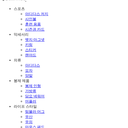
스포츠
아디다스 저지
사인볼
훈련 용품
시즌권 카드
악세서리
뱃지·마그넷
키링
스티커
랜야드
의류
아디다스
모자
양말
봉제 제품
봉제 인형
가방류
담요·넥워머
머플러
라이프 스타일
텀블러·머그
우산
우의
마우스 패드