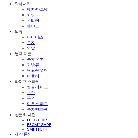
악세서리
뱃지·마그넷
키링
스티커
랜야드
의류
아디다스
모자
양말
봉제 제품
봉제 인형
가방류
담요·넥워머
머플러
라이프 스타일
텀블러·머그
우산
우의
마우스 패드
주차번호판
상품화 사업
UHD SHOP
PROMY SHOP
SMITH GIFT
제작 문의