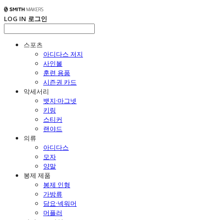
LOG IN
로그인
스포츠
아디다스 저지
사인볼
훈련 용품
시즌권 카드
악세서리
뱃지·마그넷
키링
스티커
랜야드
의류
아디다스
모자
양말
봉제 제품
봉제 인형
가방류
담요·넥워머
머플러