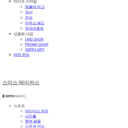
라이프 스타일
텀블러·머그
우산
우의
마우스 패드
주차번호판
상품화 사업
UHD SHOP
PROMY SHOP
SMITH GIFT
제작 문의
스미스 메이커스
스포츠
아디다스 저지
사인볼
훈련 용품
시즌권 카드