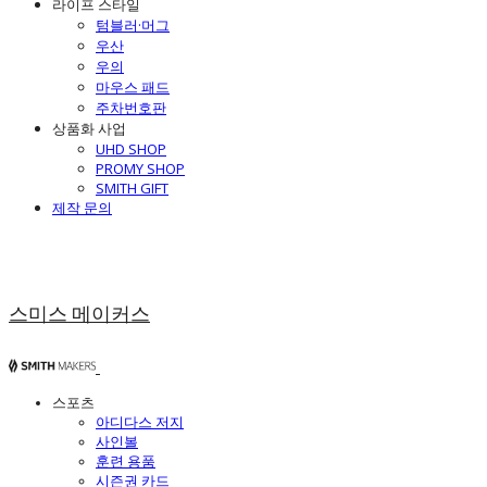
라이프 스타일
텀블러·머그
우산
우의
마우스 패드
주차번호판
상품화 사업
UHD SHOP
PROMY SHOP
SMITH GIFT
제작 문의
스미스 메이커스
스포츠
아디다스 저지
사인볼
훈련 용품
시즌권 카드