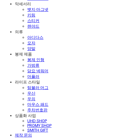
악세서리
뱃지·마그넷
키링
스티커
랜야드
의류
아디다스
모자
양말
봉제 제품
봉제 인형
가방류
담요·넥워머
머플러
라이프 스타일
텀블러·머그
우산
우의
마우스 패드
주차번호판
상품화 사업
UHD SHOP
PROMY SHOP
SMITH GIFT
제작 문의