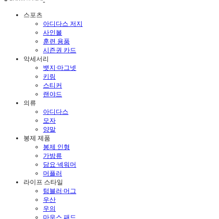
스포츠
아디다스 저지
사인볼
훈련 용품
시즌권 카드
악세서리
뱃지·마그넷
키링
스티커
랜야드
의류
아디다스
모자
양말
봉제 제품
봉제 인형
가방류
담요·넥워머
머플러
라이프 스타일
텀블러·머그
우산
우의
마우스 패드