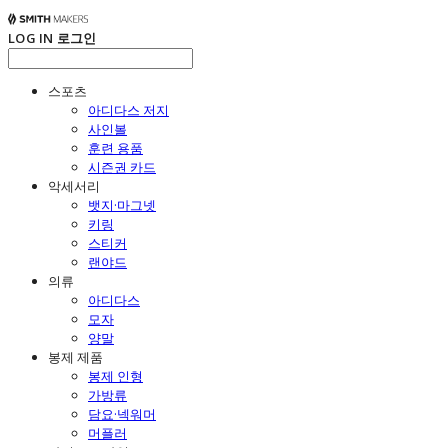
LOG IN
로그인
스포츠
아디다스 저지
사인볼
훈련 용품
시즌권 카드
악세서리
뱃지·마그넷
키링
스티커
랜야드
의류
아디다스
모자
양말
봉제 제품
봉제 인형
가방류
담요·넥워머
머플러