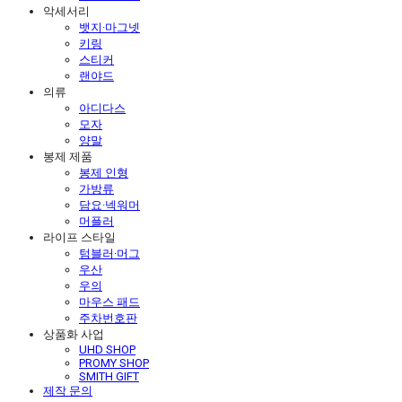
악세서리
뱃지·마그넷
키링
스티커
랜야드
의류
아디다스
모자
양말
봉제 제품
봉제 인형
가방류
담요·넥워머
머플러
라이프 스타일
텀블러·머그
우산
우의
마우스 패드
주차번호판
상품화 사업
UHD SHOP
PROMY SHOP
SMITH GIFT
제작 문의