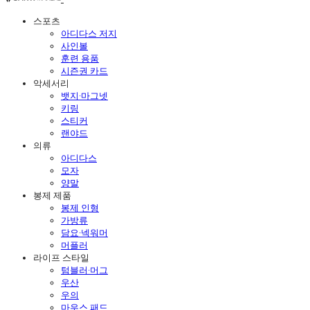
스포츠
아디다스 저지
사인볼
훈련 용품
시즌권 카드
악세서리
뱃지·마그넷
키링
스티커
랜야드
의류
아디다스
모자
양말
봉제 제품
봉제 인형
가방류
담요·넥워머
머플러
라이프 스타일
텀블러·머그
우산
우의
마우스 패드