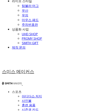
라이프 스타일
텀블러·머그
우산
우의
마우스 패드
주차번호판
상품화 사업
UHD SHOP
PROMY SHOP
SMITH GIFT
제작 문의
스미스 메이커스
스포츠
아디다스 저지
사인볼
훈련 용품
시즌권 카드