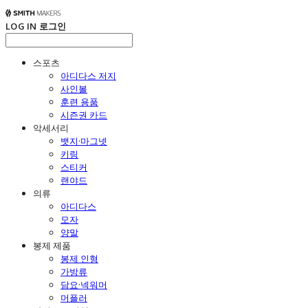
LOG IN
로그인
스포츠
아디다스 저지
사인볼
훈련 용품
시즌권 카드
악세서리
뱃지·마그넷
키링
스티커
랜야드
의류
아디다스
모자
양말
봉제 제품
봉제 인형
가방류
담요·넥워머
머플러