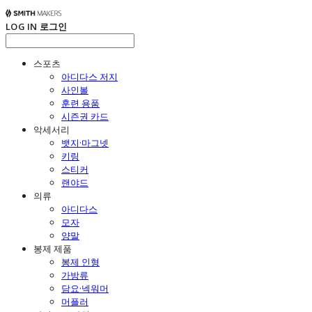
LOG IN
로그인
스포츠
아디다스 저지
사인볼
훈련 용품
시즌권 카드
악세서리
뱃지·마그넷
키링
스티커
랜야드
의류
아디다스
모자
양말
봉제 제품
봉제 인형
가방류
담요·넥워머
머플러