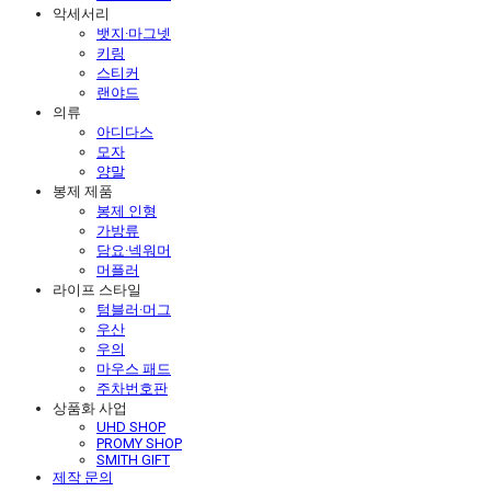
악세서리
뱃지·마그넷
키링
스티커
랜야드
의류
아디다스
모자
양말
봉제 제품
봉제 인형
가방류
담요·넥워머
머플러
라이프 스타일
텀블러·머그
우산
우의
마우스 패드
주차번호판
상품화 사업
UHD SHOP
PROMY SHOP
SMITH GIFT
제작 문의