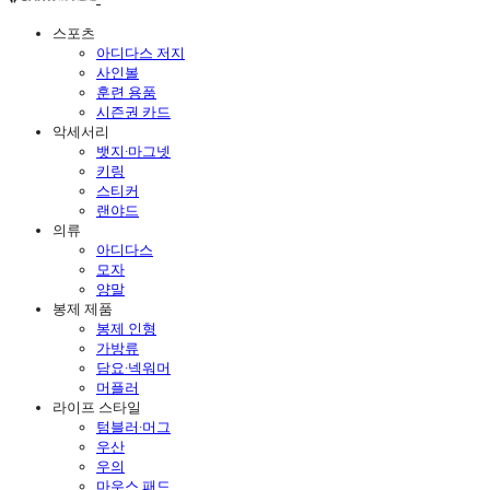
스포츠
아디다스 저지
사인볼
훈련 용품
시즌권 카드
악세서리
뱃지·마그넷
키링
스티커
랜야드
의류
아디다스
모자
양말
봉제 제품
봉제 인형
가방류
담요·넥워머
머플러
라이프 스타일
텀블러·머그
우산
우의
마우스 패드