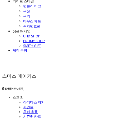
라이프 스타일
텀블러·머그
우산
우의
마우스 패드
주차번호판
상품화 사업
UHD SHOP
PROMY SHOP
SMITH GIFT
제작 문의
스미스 메이커스
스포츠
아디다스 저지
사인볼
훈련 용품
시즌권 카드