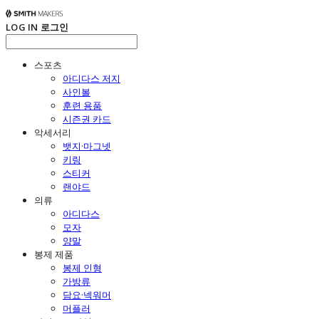
LOG IN
로그인
스포츠
아디다스 저지
사인볼
훈련 용품
시즌권 카드
악세서리
뱃지·마그넷
키링
스티커
랜야드
의류
아디다스
모자
양말
봉제 제품
봉제 인형
가방류
담요·넥워머
머플러