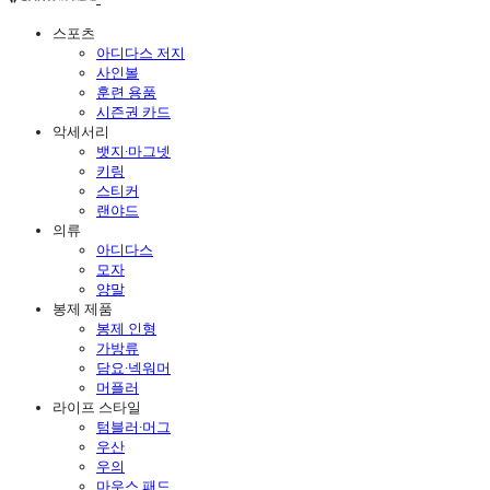
스포츠
아디다스 저지
사인볼
훈련 용품
시즌권 카드
악세서리
뱃지·마그넷
키링
스티커
랜야드
의류
아디다스
모자
양말
봉제 제품
봉제 인형
가방류
담요·넥워머
머플러
라이프 스타일
텀블러·머그
우산
우의
마우스 패드