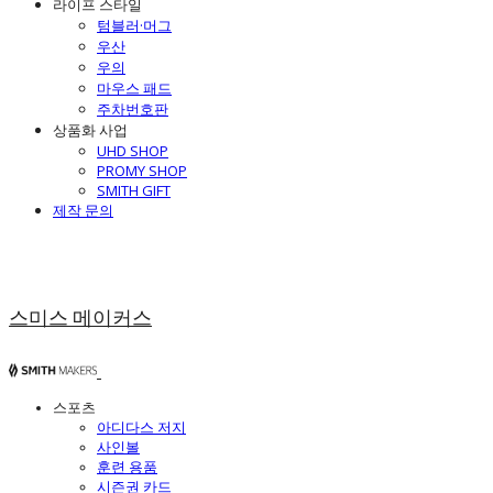
라이프 스타일
텀블러·머그
우산
우의
마우스 패드
주차번호판
상품화 사업
UHD SHOP
PROMY SHOP
SMITH GIFT
제작 문의
스미스 메이커스
스포츠
아디다스 저지
사인볼
훈련 용품
시즌권 카드