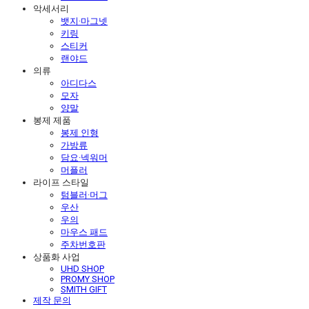
악세서리
뱃지·마그넷
키링
스티커
랜야드
의류
아디다스
모자
양말
봉제 제품
봉제 인형
가방류
담요·넥워머
머플러
라이프 스타일
텀블러·머그
우산
우의
마우스 패드
주차번호판
상품화 사업
UHD SHOP
PROMY SHOP
SMITH GIFT
제작 문의